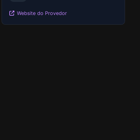
Website do Provedor