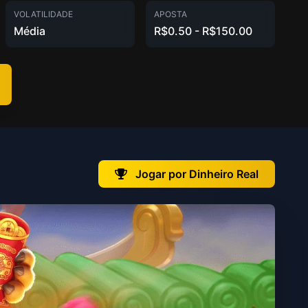
VOLATILIDADE
APOSTA
Média
R$0.50 - R$150.00
Jogar por Dinheiro Real