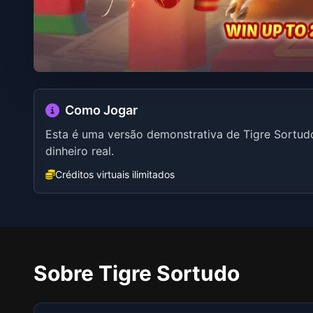
Como Jogar
Esta é uma versão demonstrativa de Tigre Sortudo
dinheiro real.
Créditos virtuais ilimitados
Sobre Tigre Sortudo