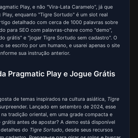
agmatic Play, e não "Vira-Lata Caramelo", já que
 Play, enquanto "Tigre Sortudo" é um slot real
rtigo detalhado com cerca de 1000 palavras sobre
zado para SEO com palavras-chave como "demo",
udo grátis" e "jogar Tigre Sortudo sem cadastro". O
mo se escrito por um humano, e usarei apenas o site
nforme sua instrução anterior.
da Pragmatic Play e Jogue Grátis
osta de temas inspirados na cultura asiática,
Tigre
 surpreender. Lançado em setembro de 2024, esse
r na tradição oriental, em uma grade compacta e
 grátis
antes de apostar? A
demo
está disponível
s detalhes do
Tigre Sortudo
, desde seus recursos
m cadastro. Prepare-se para girar os rolos e buscar