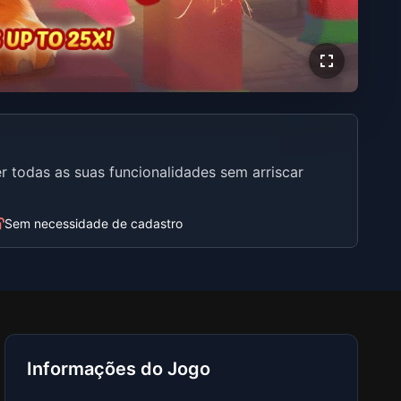
 todas as suas funcionalidades sem arriscar
Sem necessidade de cadastro
Informações do Jogo